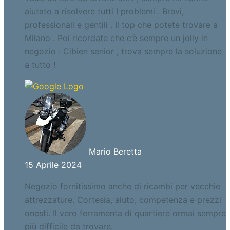
aiutato a risolvere tutti I problemi . Bravi,
professionali e gentili . Il top che potete trovare a
Milano . Poi ricordate che c’è sempre un jolly in
negozio : Cibien senior , trova sempre la soluzione
a tutto !
Mario Beretta
15 Aprile 2024
Negozio fornitissimo anche di ricambi per vecchie
attrezzature. Cortesia, aiuto, competenza e prezzi
onesti. Il vero ferramenta di quartiere ormai sempre
più difficile da trovare.