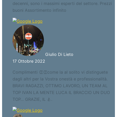
decenni, sono i massimi esperti del settore. Prezzi
buoni Assortimento infinito
Giulio Di Lieto
17 Ottobre 2022
Complimenti 👏👏come la al solito vi distinguete
dagli altri per la Vostra onestà e professionalità.
BRAVI RAGAZZI, OTTIMO LAVORO, UN TEAM AL
TOP IVAN LA MENTE LUCA IL BRACCIO UN DUO
TOP… GRAZIE, IL 🍐.