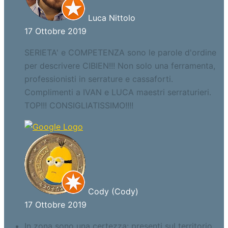
Luca Nittolo
17 Ottobre 2019
SERIETA' e COMPETENZA sono le parole d'ordine
per descrivere CIBIEN!!! Non solo una ferramenta,
professionisti in serrature e cassaforti.
Complimenti a IVAN e LUCA maestri serraturieri.
TOP!!! CONSIGLIATISSIMO!!!!
Cody (Cody)
17 Ottobre 2019
In zona sono una certezza: presenti sul territorio