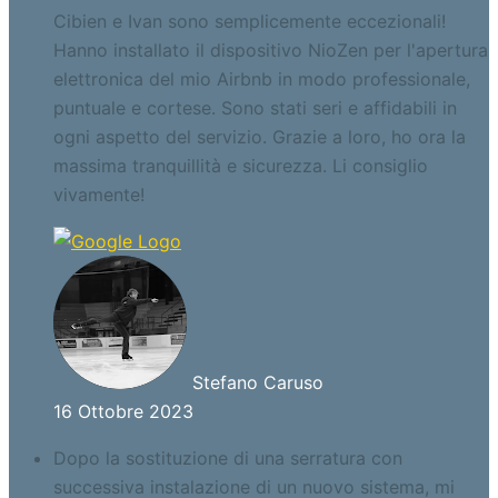
Cibien e Ivan sono semplicemente eccezionali!
Hanno installato il dispositivo NioZen per l'apertura
elettronica del mio Airbnb in modo professionale,
puntuale e cortese. Sono stati seri e affidabili in
ogni aspetto del servizio. Grazie a loro, ho ora la
massima tranquillità e sicurezza. Li consiglio
vivamente!
Stefano Caruso
16 Ottobre 2023
Dopo la sostituzione di una serratura con
successiva instalazione di un nuovo sistema, mi