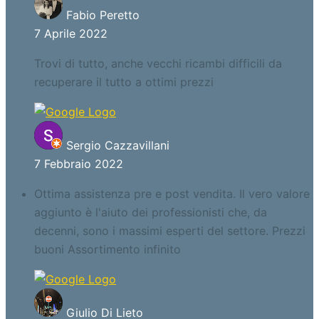
Fabio Peretto
7 Aprile 2022
Trovi di tutto, anche vecchi ricambi difficili da
recuperare il tutto a ottimi prezzi
Sergio Cazzavillani
7 Febbraio 2022
Ottima assistenza pre e post vendita. Il vero valore
aggiunto è l'aiuto dei professionisti che, da
decenni, sono i massimi esperti del settore. Prezzi
buoni Assortimento infinito
Giulio Di Lieto