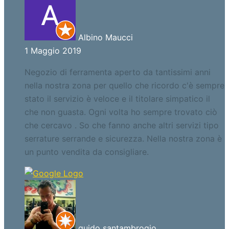
Albino Maucci
1 Maggio 2019
Negozio di ferramenta aperto da tantissimi anni
nella nostra zona per quello che ricordo c'è sempre
stato il servizio è veloce e il titolare simpatico il
che non guasta. Ogni volta ho sempre trovato ciò
che cercavo . So che fanno anche altri servizi tipo
serrature serrande e sicurezza. Nella nostra zona è
un punto vendita da consigliare.
guido santambrogio