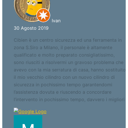
Ivan
30 Agosto 2019
Cibien è un centro sicurezza ed una ferramenta in
zona S.Siro a Milano, il personale è altamente
qualificato e molto preparato consigliatissimo,
sono riusciti a risolvermi un gravoso problema che
avevo con la mia serratura di casa, hanno sostituito
il mio vecchio cilindro con un nuovo cilindro di
sicurezza in pochissimo tempo garantendomi
l’assistenza dovuta e riuscendo a concordare
l’intervento in pochissimo tempo, davvero i migliori