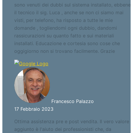
sono venuti dei dubbi sul sistema installato, ebbene
il tecnico il sig. Luca , anche se non ci siamo mai
visti, per telefono, ha risposto a tutte le mie
domande , togliendomi ogni dubbio, dandomi
rassicurazioni su quanto fatto e sui materiali
installati. Educazione e cortesia sono cose che
oggigiorno non si trovano facilmente. Grazie
Francesco Palazzo
17 Febbraio 2023
Ottima assistenza pre e post vendita. Il vero valore
aggiunto è l'aiuto dei professionisti che, da