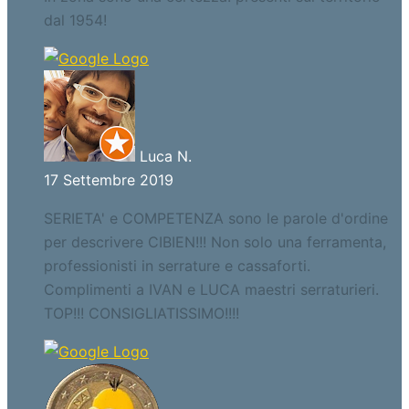
dal 1954!
Luca N.
17 Settembre 2019
SERIETA' e COMPETENZA sono le parole d'ordine
per descrivere CIBIEN!!! Non solo una ferramenta,
professionisti in serrature e cassaforti.
Complimenti a IVAN e LUCA maestri serraturieri.
TOP!!! CONSIGLIATISSIMO!!!!