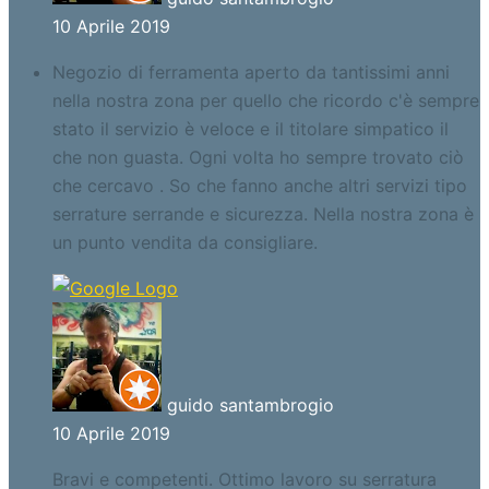
10 Aprile 2019
Negozio di ferramenta aperto da tantissimi anni
nella nostra zona per quello che ricordo c'è sempre
stato il servizio è veloce e il titolare simpatico il
che non guasta. Ogni volta ho sempre trovato ciò
che cercavo . So che fanno anche altri servizi tipo
serrature serrande e sicurezza. Nella nostra zona è
un punto vendita da consigliare.
guido santambrogio
10 Aprile 2019
Bravi e competenti. Ottimo lavoro su serratura